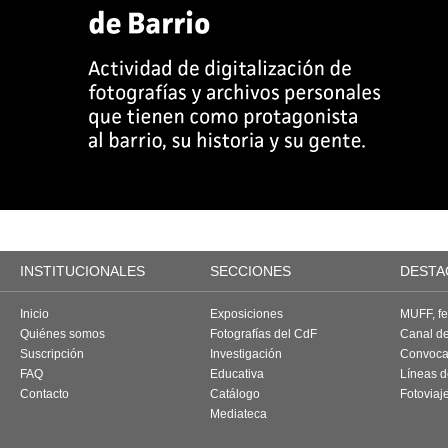
INSTITUCIONALES
SECCIONES
DESTA
Inicio
Exposiciones
MUFF, fes
Quiénes somos
Fotografías del CdF
Canal d
Suscripción
Investigación
Convoca
FAQ
Educativa
Líneas d
Contacto
Catálogo
Fotoviaj
Mediateca