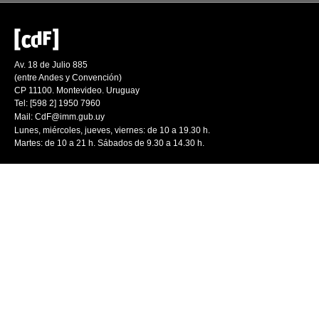
Av. 18 de Julio 885
(entre Andes y Convención)
CP 11100. Montevideo. Uruguay
Tel: [598 2] 1950 7960
Mail:
CdF@imm.gub.uy
Lunes, miércoles, jueves, viernes: de 10 a 19.30 h.
Martes: de 10 a 21 h. Sábados de 9.30 a 14.30 h.