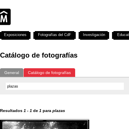
Exposiciones
Fotografías del CdF
Investigación
Educat
Catálogo de fotografías
General
Catálogo de fotografías
Resultados
1
-
1
de
1
para
plazas