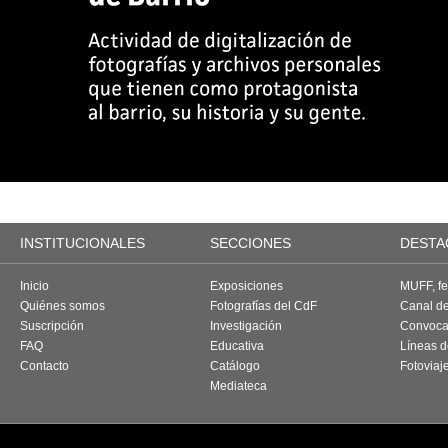
INSTITUCIONALES
SECCIONES
DESTA
Inicio
Exposiciones
MUFF, fes
Quiénes somos
Fotografías del CdF
Canal d
Suscripción
Investigación
Convoca
FAQ
Educativa
Líneas d
Contacto
Catálogo
Fotoviaj
Mediateca