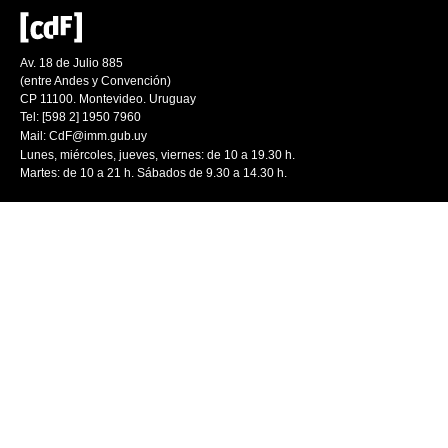
Av. 18 de Julio 885
(entre Andes y Convención)
CP 11100. Montevideo. Uruguay
Tel: [598 2] 1950 7960
Mail:
CdF@imm.gub.uy
Lunes, miércoles, jueves, viernes: de 10 a 19.30 h.
Martes: de 10 a 21 h. Sábados de 9.30 a 14.30 h.