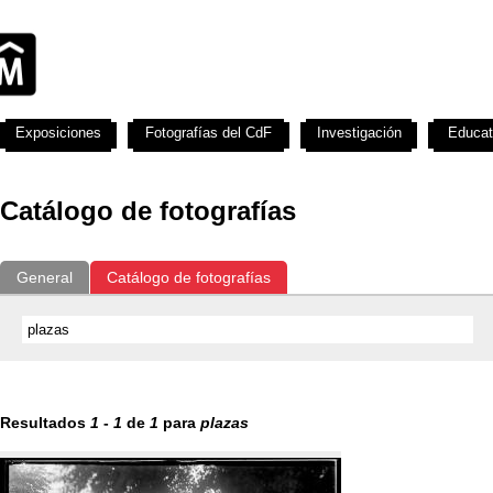
Exposiciones
Fotografías del CdF
Investigación
Educat
Catálogo de fotografías
General
Catálogo de fotografías
Resultados
1
-
1
de
1
para
plazas