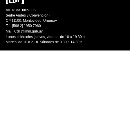
Av. 18 de Julio 885
(entre Andes y Convención)
CP 11100. Montevideo. Uruguay
Tel: [598 2] 1950 7960
Mail:
CdF@imm.gub.uy
Lunes, miércoles, jueves, viernes: de 10 a 19.30 h.
Martes: de 10 a 21 h. Sábados de 9.30 a 14.30 h.