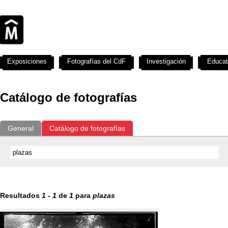
Exposiciones
Fotografías del CdF
Investigación
Educat
Catálogo de fotografías
General
Catálogo de fotografías
Resultados
1
-
1
de
1
para
plazas