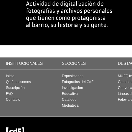
INSTITUCIONALES
SECCIONES
DESTA
Inicio
Exposiciones
MUFF, fes
Quiénes somos
Fotografías del CdF
Canal d
Suscripción
Investigación
Convoca
FAQ
Educativa
Líneas d
Contacto
Catálogo
Fotoviaj
Mediateca