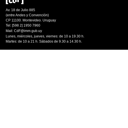
Av. 18 de Julio 885
(entre Andes y Convención)
CP 11100. Montevideo. Uruguay
Tel: [598 2] 1950 7960
Mail:
CdF@imm.gub.uy
Lunes, miércoles, jueves, viernes: de 10 a 19.30 h.
Martes: de 10 a 21 h. Sábados de 9.30 a 14.30 h.