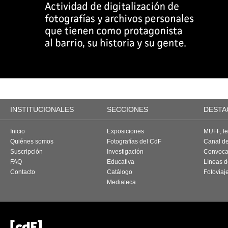
INSTITUCIONALES
SECCIONES
DESTA
Inicio
Exposiciones
MUFF, fes
Quiénes somos
Fotografías del CdF
Canal d
Suscripción
Investigación
Convoca
FAQ
Educativa
Líneas d
Contacto
Catálogo
Fotoviaj
Mediateca