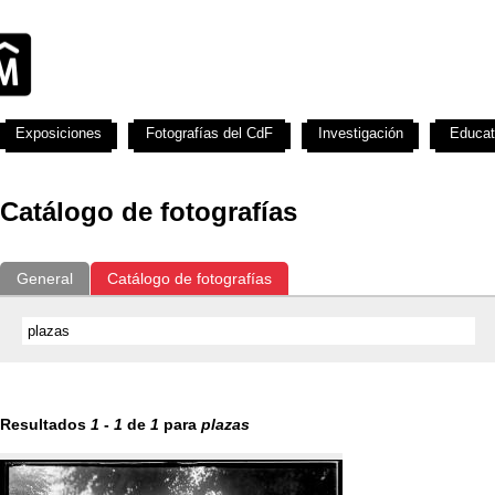
Exposiciones
Fotografías del CdF
Investigación
Educat
Catálogo de fotografías
General
Catálogo de fotografías
Resultados
1
-
1
de
1
para
plazas