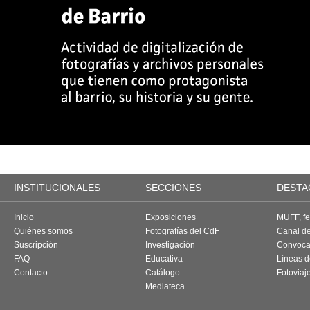
INSTITUCIONALES
SECCIONES
DESTA
Inicio
Exposiciones
MUFF, fes
Quiénes somos
Fotografías del CdF
Canal d
Suscripción
Investigación
Convoca
FAQ
Educativa
Líneas d
Contacto
Catálogo
Fotoviaj
Mediateca