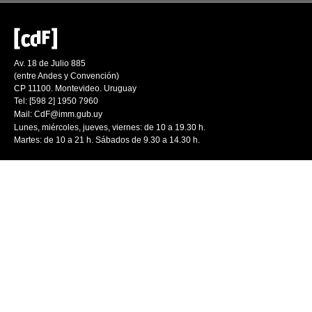
Av. 18 de Julio 885
(entre Andes y Convención)
CP 11100. Montevideo. Uruguay
Tel: [598 2] 1950 7960
Mail:
CdF@imm.gub.uy
Lunes, miércoles, jueves, viernes: de 10 a 19.30 h.
Martes: de 10 a 21 h. Sábados de 9.30 a 14.30 h.