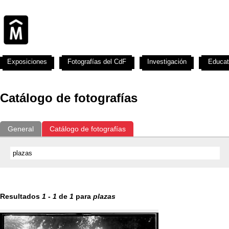
Exposiciones
Fotografías del CdF
Investigación
Educat
Catálogo de fotografías
General
Catálogo de fotografías
Resultados
1
-
1
de
1
para
plazas