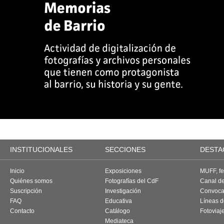
INSTITUCIONALES
SECCIONES
DESTA
Inicio
Exposiciones
MUFF, fes
Quiénes somos
Fotografías del CdF
Canal d
Suscripción
Investigación
Convoca
FAQ
Educativa
Líneas d
Contacto
Catálogo
Fotoviaj
Mediateca