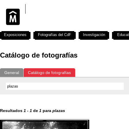
Exposiciones
Fotografías del CdF
Investigación
Educat
Catálogo de fotografías
General
Catálogo de fotografías
Resultados
1
-
1
de
1
para
plazas