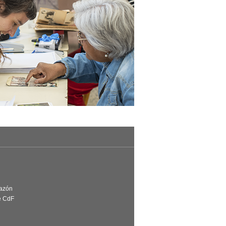
Razón
e CdF