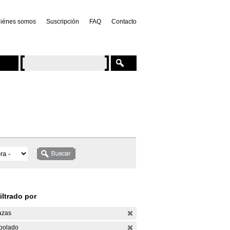
iénes somos
Suscripción
FAQ
Contacto
iltrado por
azas
bolado