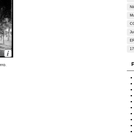
Ni
Mu
C
Ju
E
17
P
rro.