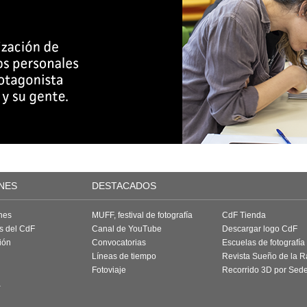
NES
DESTACADOS
nes
MUFF, festival de fotografía
CdF Tienda
as del CdF
Canal de YouTube
Descargar logo CdF
ión
Convocatorias
Escuelas de fotografía
Líneas de tiempo
Revista Sueño de la 
Fotoviaje
Recorrido 3D por Sed
a