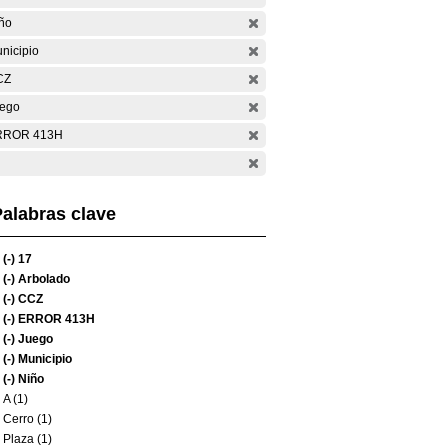
ño
nicipio
CZ
ego
RROR 413H
alabras clave
(-)
17
(-)
Arbolado
(-)
CCZ
(-)
ERROR 413H
(-)
Juego
(-)
Municipio
(-)
Niño
A (1)
Cerro (1)
Plaza (1)