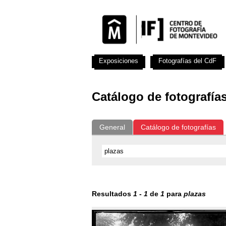
Exposiciones
Fotografías del CdF
Catálogo de fotografía
General
Catálogo de fotografías
Resultados
1
-
1
de
1
para
plazas