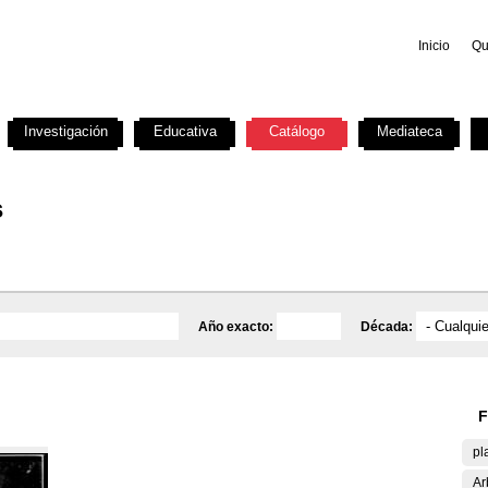
Inicio
Qu
Investigación
Educativa
Catálogo
Mediateca
s
Año exacto:
Década:
F
pl
Ar