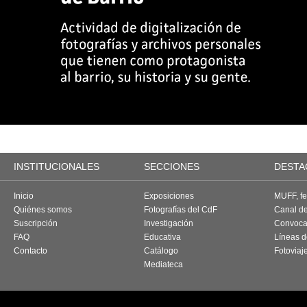
INSTITUCIONALES
SECCIONES
DESTA
Inicio
Exposiciones
MUFF, fes
Quiénes somos
Fotografías del CdF
Canal d
Suscripción
Investigación
Convoca
FAQ
Educativa
Líneas d
Contacto
Catálogo
Fotoviaj
Mediateca