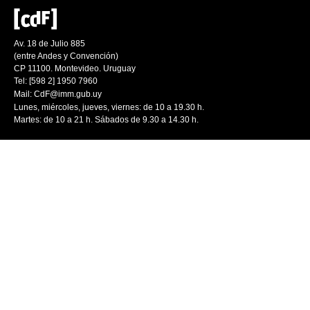
Av. 18 de Julio 885
(entre Andes y Convención)
CP 11100. Montevideo. Uruguay
Tel: [598 2] 1950 7960
Mail:
CdF@imm.gub.uy
Lunes, miércoles, jueves, viernes: de 10 a 19.30 h.
Martes: de 10 a 21 h. Sábados de 9.30 a 14.30 h.