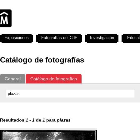
Exposiciones
Fotografías del CdF
Investigación
Educat
Catálogo de fotografías
General
Catálogo de fotografías
Resultados
1
-
1
de
1
para
plazas