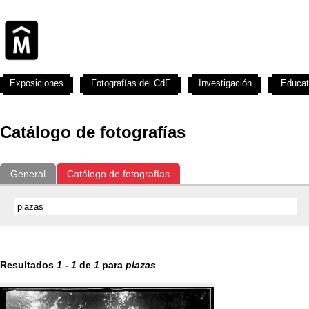
Exposiciones
Fotografías del CdF
Investigación
Educat
Catálogo de fotografías
General
Catálogo de fotografías
Resultados
1
-
1
de
1
para
plazas