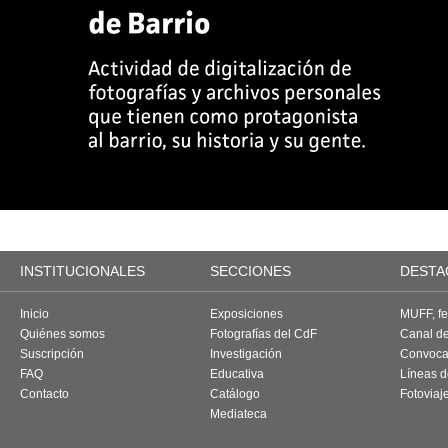
INSTITUCIONALES
SECCIONES
DESTA
Inicio
Exposiciones
MUFF, fes
Quiénes somos
Fotografías del CdF
Canal d
Suscripción
Investigación
Convoca
FAQ
Educativa
Líneas d
Contacto
Catálogo
Fotoviaj
Mediateca