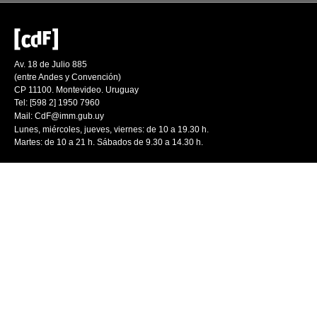
Av. 18 de Julio 885
(entre Andes y Convención)
CP 11100. Montevideo. Uruguay
Tel: [598 2] 1950 7960
Mail:
CdF@imm.gub.uy
Lunes, miércoles, jueves, viernes: de 10 a 19.30 h.
Martes: de 10 a 21 h. Sábados de 9.30 a 14.30 h.