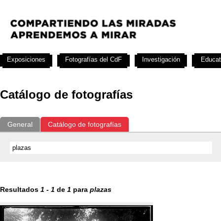
Exposiciones
Fotografías del CdF
Investigación
Educat
Catálogo de fotografías
General
Catálogo de fotografías
Resultados
1
-
1
de
1
para
plazas