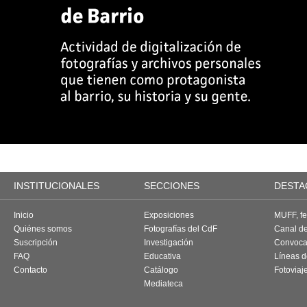
INSTITUCIONALES
SECCIONES
DESTA
Inicio
Exposiciones
MUFF, fes
Quiénes somos
Fotografías del CdF
Canal d
Suscripción
Investigación
Convoca
FAQ
Educativa
Líneas d
Contacto
Catálogo
Fotoviaj
Mediateca