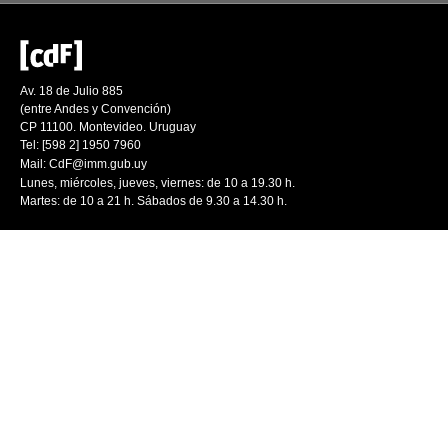
Av. 18 de Julio 885
(entre Andes y Convención)
CP 11100. Montevideo. Uruguay
Tel: [598 2] 1950 7960
Mail:
CdF@imm.gub.uy
Lunes, miércoles, jueves, viernes: de 10 a 19.30 h.
Martes: de 10 a 21 h. Sábados de 9.30 a 14.30 h.