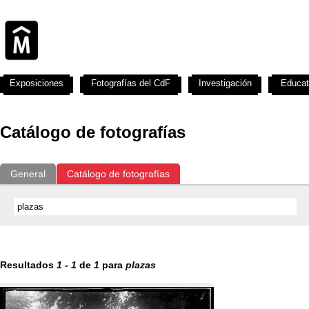
Exposiciones
Fotografías del CdF
Investigación
Educat
Catálogo de fotografías
General
Catálogo de fotografías
Resultados
1
-
1
de
1
para
plazas