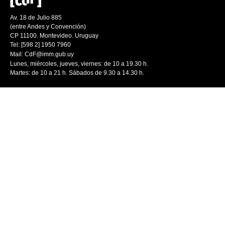
Av. 18 de Julio 885
(entre Andes y Convención)
CP 11100. Montevideo. Uruguay
Tel: [598 2] 1950 7960
Mail:
CdF@imm.gub.uy
Lunes, miércoles, jueves, viernes: de 10 a 19.30 h.
Martes: de 10 a 21 h. Sábados de 9.30 a 14.30 h.