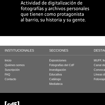
INSTITUCIONALES
SECCIONES
DESTA
Inicio
Exposiciones
MUFF, fes
Quiénes somos
Fotografías del CdF
Canal d
Suscripción
Investigación
Convoca
FAQ
Educativa
Líneas d
Contacto
Catálogo
Fotoviaj
Mediateca