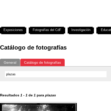
Exposiciones
Fotografías del CdF
Investigación
Educat
Catálogo de fotografías
General
Catálogo de fotografías
Resultados
1
-
1
de
1
para
plazas