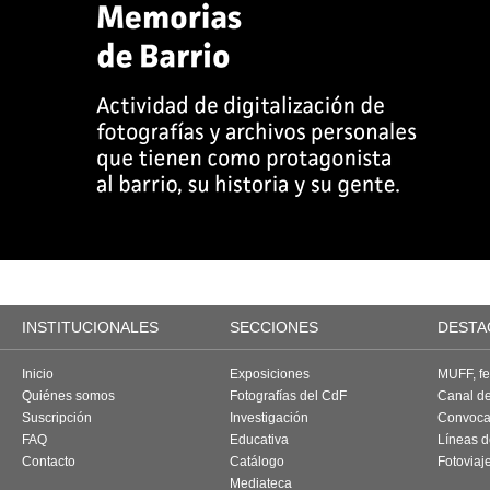
INSTITUCIONALES
SECCIONES
DESTA
Inicio
Exposiciones
MUFF, fes
Quiénes somos
Fotografías del CdF
Canal d
Suscripción
Investigación
Convoca
FAQ
Educativa
Líneas d
Contacto
Catálogo
Fotoviaj
Mediateca