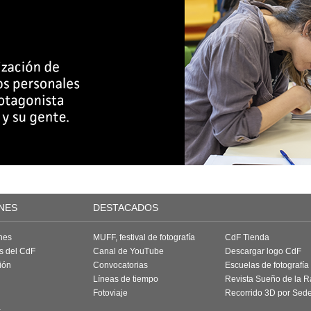
NES
DESTACADOS
nes
MUFF, festival de fotografía
CdF Tienda
as del CdF
Canal de YouTube
Descargar logo CdF
ión
Convocatorias
Escuelas de fotografía
Líneas de tiempo
Revista Sueño de la 
Fotoviaje
Recorrido 3D por Sed
a