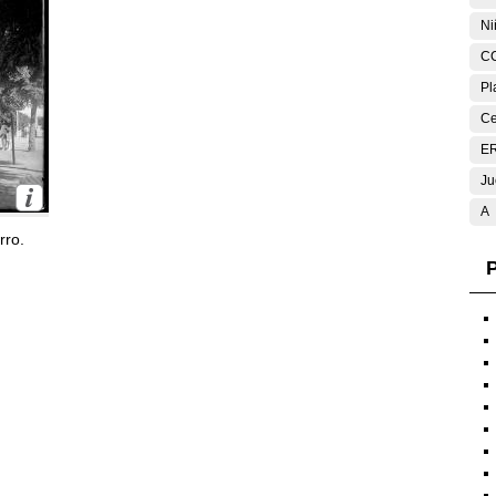
Ni
C
Pl
Ce
E
Ju
A
rro.
P