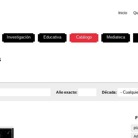
Inicio
Qu
Investigación
Educativa
Catálogo
Mediateca
s
Año exacto:
Década:
F
pl
Ar