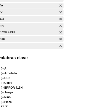
ño
CZ
aza
rro
RROR 413H
ego
alabras clave
(-)
A
(-)
Arbolado
(-)
CCZ
(-)
Cerro
(-)
ERROR 413H
(-)
Juego
(-)
Niño
(-)
Plaza
17 (1)