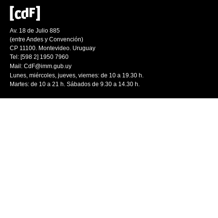
Av. 18 de Julio 885
(entre Andes y Convención)
CP 11100. Montevideo. Uruguay
Tel: [598 2] 1950 7960
Mail:
CdF@imm.gub.uy
Lunes, miércoles, jueves, viernes: de 10 a 19.30 h.
Martes: de 10 a 21 h. Sábados de 9.30 a 14.30 h.