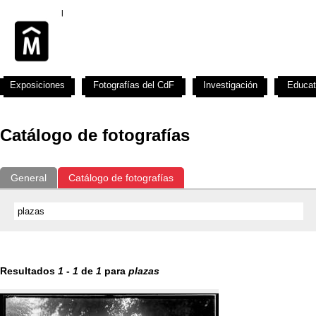
Exposiciones
Fotografías del CdF
Investigación
Educat
Catálogo de fotografías
General
Catálogo de fotografías
Resultados
1
-
1
de
1
para
plazas