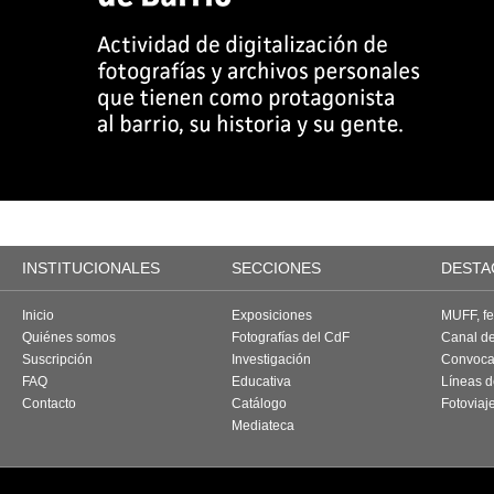
INSTITUCIONALES
SECCIONES
DESTA
Inicio
Exposiciones
MUFF, fes
Quiénes somos
Fotografías del CdF
Canal d
Suscripción
Investigación
Convoca
FAQ
Educativa
Líneas d
Contacto
Catálogo
Fotoviaj
Mediateca