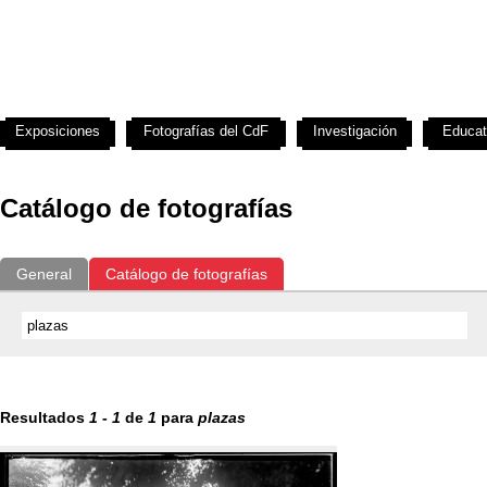
Exposiciones
Fotografías del CdF
Investigación
Educat
Catálogo de fotografías
General
Catálogo de fotografías
Resultados
1
-
1
de
1
para
plazas