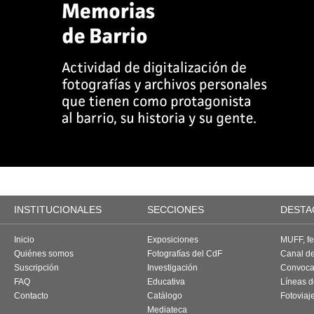
INSTITUCIONALES
SECCIONES
DESTA
Inicio
Exposiciones
MUFF, fes
Quiénes somos
Fotografías del CdF
Canal d
Suscripción
Investigación
Convoca
FAQ
Educativa
Líneas d
Contacto
Catálogo
Fotoviaj
Mediateca