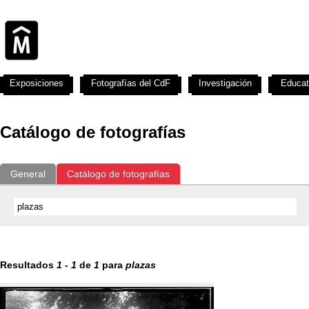
Exposiciones
Fotografías del CdF
Investigación
Educat
Catálogo de fotografías
General
Catálogo de fotografías
Resultados
1
-
1
de
1
para
plazas