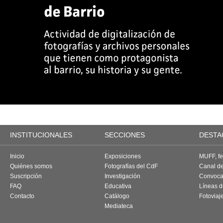
INSTITUCIONALES
SECCIONES
DESTA
Inicio
Exposiciones
MUFF, fes
Quiénes somos
Fotografías del CdF
Canal d
Suscripción
Investigación
Convoca
FAQ
Educativa
Líneas d
Contacto
Catálogo
Fotoviaj
Mediateca