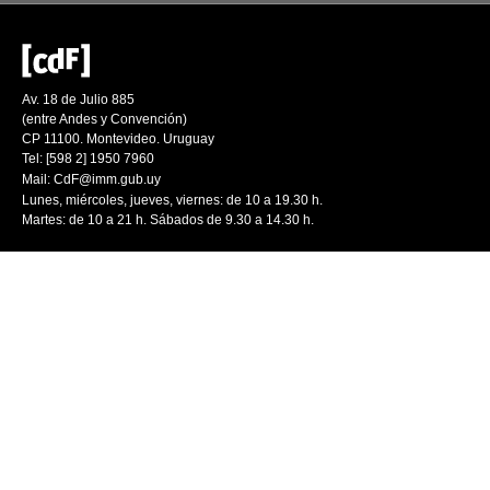
Av. 18 de Julio 885
(entre Andes y Convención)
CP 11100. Montevideo. Uruguay
Tel: [598 2] 1950 7960
Mail:
CdF@imm.gub.uy
Lunes, miércoles, jueves, viernes: de 10 a 19.30 h.
Martes: de 10 a 21 h. Sábados de 9.30 a 14.30 h.