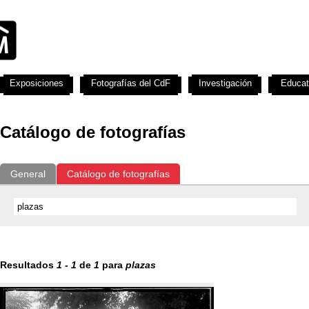
Exposiciones
Fotografías del CdF
Investigación
Educat
Catálogo de fotografías
General
Catálogo de fotografías
Resultados
1
-
1
de
1
para
plazas