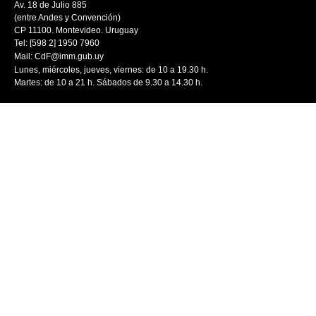
Av. 18 de Julio 885
(entre Andes y Convención)
CP 11100. Montevideo. Uruguay
Tel: [598 2] 1950 7960
Mail:
CdF@imm.gub.uy
Lunes, miércoles, jueves, viernes: de 10 a 19.30 h.
Martes: de 10 a 21 h. Sábados de 9.30 a 14.30 h.