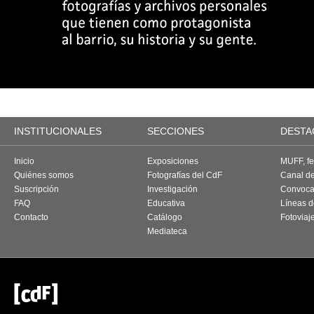
INSTITUCIONALES
SECCIONES
DESTA
Inicio
Exposiciones
MUFF, fes
Quiénes somos
Fotografías del CdF
Canal d
Suscripción
Investigación
Convoca
FAQ
Educativa
Líneas d
Contacto
Catálogo
Fotoviaj
Mediateca