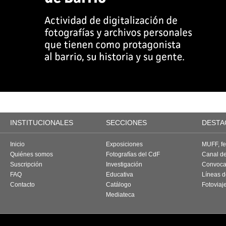
INSTITUCIONALES
SECCIONES
DESTA
Inicio
Exposiciones
MUFF, fes
Quiénes somos
Fotografías del CdF
Canal d
Suscripción
Investigación
Convoca
FAQ
Educativa
Líneas d
Contacto
Catálogo
Fotoviaj
Mediateca