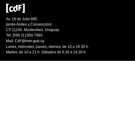
Av. 18 de Julio 885
(entre Andes y Convención)
CP 11100. Montevideo. Uruguay
Tel: [598 2] 1950 7960
Mail:
CdF@imm.gub.uy
Lunes, miércoles, jueves, viernes: de 10 a 19.30 h.
Martes: de 10 a 21 h. Sábados de 9.30 a 14.30 h.