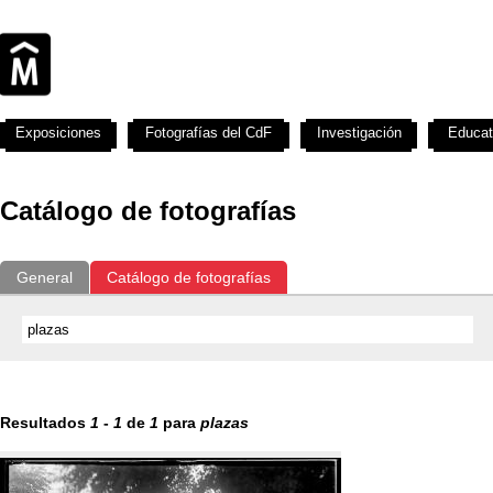
Exposiciones
Fotografías del CdF
Investigación
Educat
Catálogo de fotografías
General
Catálogo de fotografías
Resultados
1
-
1
de
1
para
plazas