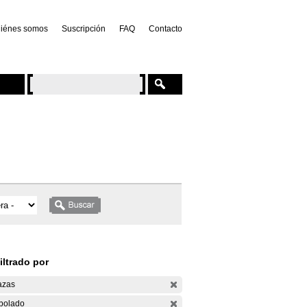
iénes somos
Suscripción
FAQ
Contacto
iltrado por
azas
bolado