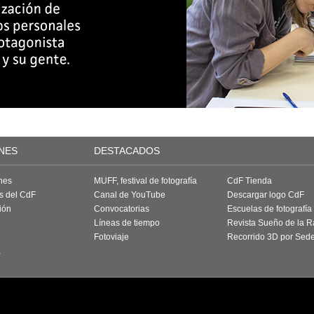
NES
DESTACADOS
nes
MUFF, festival de fotografía
CdF Tienda
as del CdF
Canal de YouTube
Descargar logo CdF
ión
Convocatorias
Escuelas de fotografía
Líneas de tiempo
Revista Sueño de la 
Fotoviaje
Recorrido 3D por Sed
a