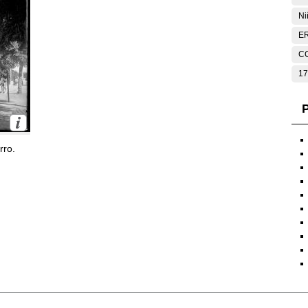
Ni
E
C
17
P
rro.