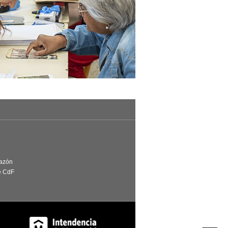
Razón
e CdF