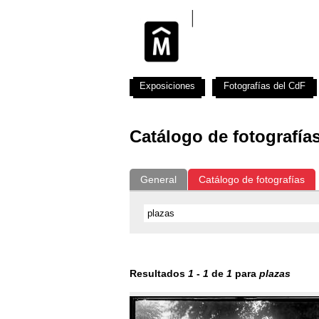
Exposiciones
Fotografías del CdF
Catálogo de fotografía
General
Catálogo de fotografías
Resultados
1
-
1
de
1
para
plazas