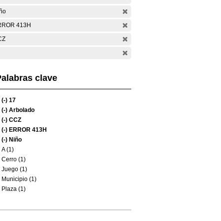
ño
RROR 413H
CZ
alabras clave
(-)
17
(-)
Arbolado
(-)
CCZ
(-)
ERROR 413H
(-)
Niño
A (1)
Cerro (1)
Juego (1)
Municipio (1)
Plaza (1)