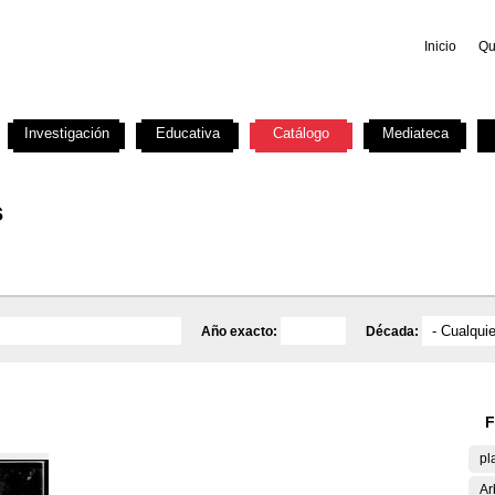
Inicio
Qu
Investigación
Educativa
Catálogo
Mediateca
s
Año exacto:
Década:
F
pl
Ar