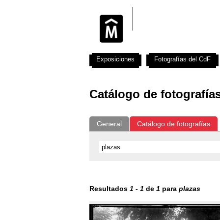
Exposiciones
Fotografías del CdF
Catálogo de fotografía
General
Catálogo de fotografías
Resultados
1
-
1
de
1
para
plazas