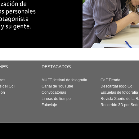
NES
DESTACADOS
nes
MUFF, festival de fotografía
CdF Tienda
as del CdF
Canal de YouTube
Descargar logo CdF
ión
Convocatorias
Escuelas de fotografía
Líneas de tiempo
Revista Sueño de la 
Fotoviaje
Recorrido 3D por Sed
a