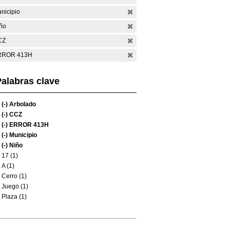
nicipio
ño
CZ
RROR 413H
alabras clave
(-)
Arbolado
(-)
CCZ
(-)
ERROR 413H
(-)
Municipio
(-)
Niño
17 (1)
A (1)
Cerro (1)
Juego (1)
Plaza (1)