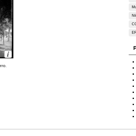
Mu
Ni
C
E
P
rro.