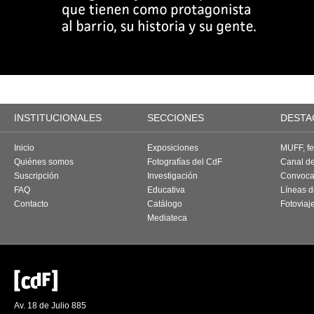
INSTITUCIONALES
SECCIONES
DESTA
Inicio
Exposiciones
MUFF, fes
Quiénes somos
Fotografías del CdF
Canal d
Suscripción
Investigación
Convoca
FAQ
Educativa
Líneas d
Contacto
Catálogo
Fotoviaj
Mediateca
Av. 18 de Julio 885