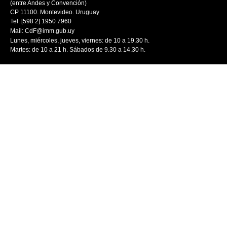
(entre Andes y Convención)
CP 11100. Montevideo. Uruguay
Tel: [598 2] 1950 7960
Mail:
CdF@imm.gub.uy
Lunes, miércoles, jueves, viernes: de 10 a 19.30 h.
Martes: de 10 a 21 h. Sábados de 9.30 a 14.30 h.