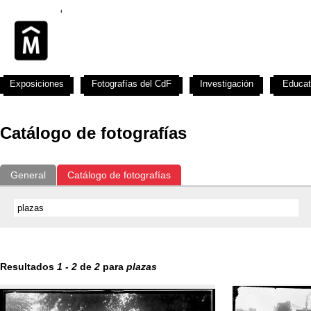
Exposiciones
Fotografías del CdF
Investigación
Educat
Catálogo de fotografías
General
Catálogo de fotografías
Resultados
1
-
2
de
2
para
plazas