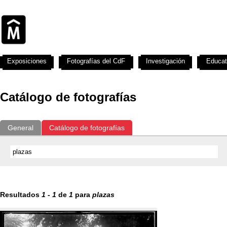
Exposiciones
Fotografías del CdF
Investigación
Educat
Catálogo de fotografías
General
Catálogo de fotografías
Resultados
1
-
1
de
1
para
plazas