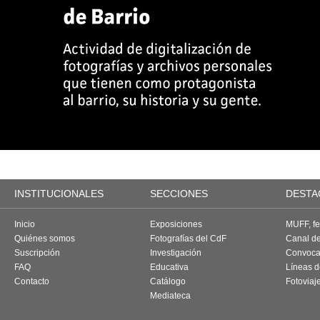
INSTITUCIONALES
SECCIONES
DESTA
Inicio
Exposiciones
MUFF, fes
Quiénes somos
Fotografías del CdF
Canal d
Suscripción
Investigación
Convoca
FAQ
Educativa
Líneas d
Contacto
Catálogo
Fotoviaj
Mediateca