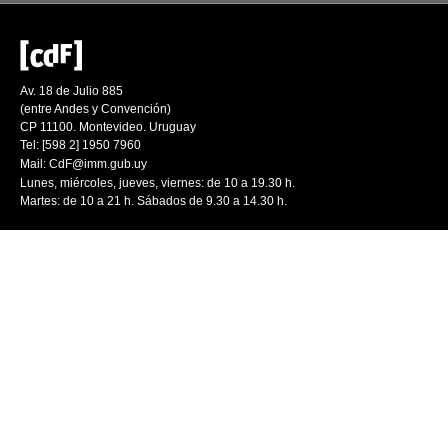
Av. 18 de Julio 885
(entre Andes y Convención)
CP 11100. Montevideo. Uruguay
Tel: [598 2] 1950 7960
Mail:
CdF@imm.gub.uy
Lunes, miércoles, jueves, viernes: de 10 a 19.30 h.
Martes: de 10 a 21 h. Sábados de 9.30 a 14.30 h.