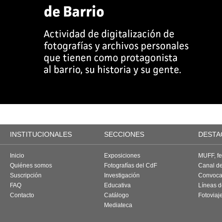
INSTITUCIONALES
SECCIONES
DESTA
Inicio
Exposiciones
MUFF, fes
Quiénes somos
Fotografías del CdF
Canal d
Suscripción
Investigación
Convoca
FAQ
Educativa
Líneas d
Contacto
Catálogo
Fotoviaj
Mediateca