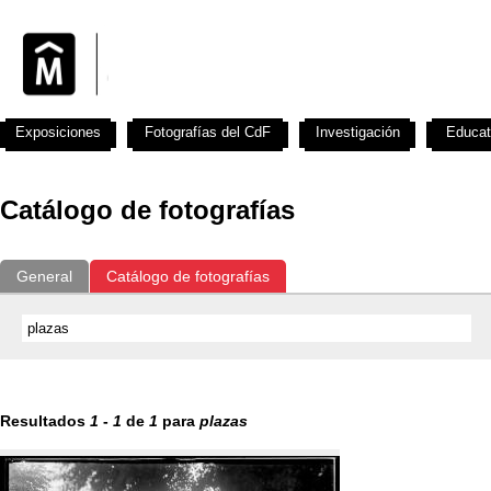
Exposiciones
Fotografías del CdF
Investigación
Educat
Catálogo de fotografías
General
Catálogo de fotografías
Resultados
1
-
1
de
1
para
plazas