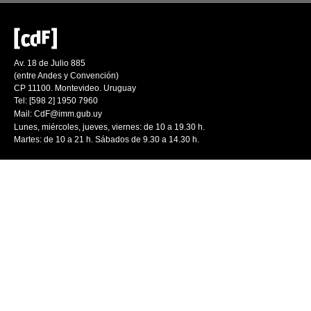
Av. 18 de Julio 885
(entre Andes y Convención)
CP 11100. Montevideo. Uruguay
Tel: [598 2] 1950 7960
Mail:
CdF@imm.gub.uy
Lunes, miércoles, jueves, viernes: de 10 a 19.30 h.
Martes: de 10 a 21 h. Sábados de 9.30 a 14.30 h.