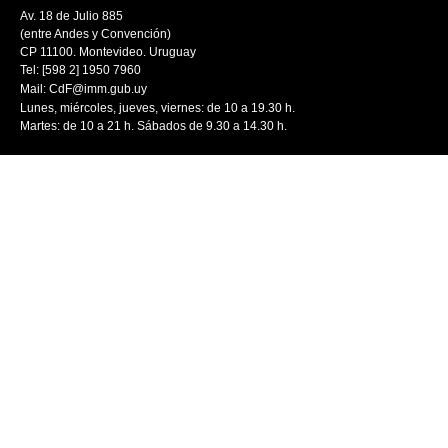
Av. 18 de Julio 885
(entre Andes y Convención)
CP 11100. Montevideo. Uruguay
Tel: [598 2] 1950 7960
Mail:
CdF@imm.gub.uy
Lunes, miércoles, jueves, viernes: de 10 a 19.30 h.
Martes: de 10 a 21 h. Sábados de 9.30 a 14.30 h.