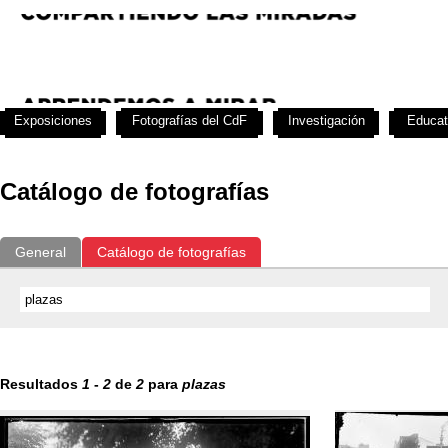
Exposiciones
Fotografías del CdF
Investigación
Educat
Catálogo de fotografías
General
Catálogo de fotografías
Resultados
1
-
2
de
2
para
plazas