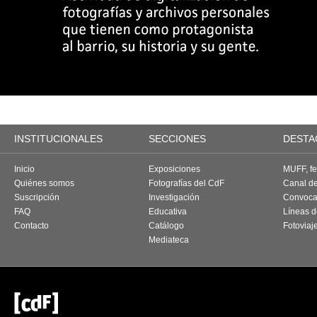
INSTITUCIONALES
SECCIONES
DESTA
Inicio
Exposiciones
MUFF, fes
Quiénes somos
Fotografías del CdF
Canal d
Suscripción
Investigación
Convoca
FAQ
Educativa
Líneas d
Contacto
Catálogo
Fotoviaj
Mediateca