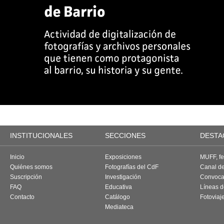
INSTITUCIONALES
SECCIONES
DESTA
Inicio
Exposiciones
MUFF, fes
Quiénes somos
Fotografías del CdF
Canal d
Suscripción
Investigación
Convoca
FAQ
Educativa
Líneas d
Contacto
Catálogo
Fotoviaj
Mediateca