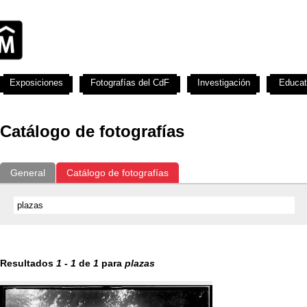
Exposiciones
Fotografías del CdF
Investigación
Educat
Catálogo de fotografías
General
Catálogo de fotografías
Resultados
1
-
1
de
1
para
plazas