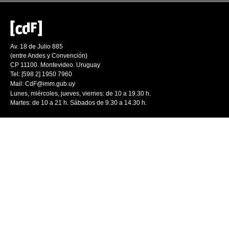
Av. 18 de Julio 885
(entre Andes y Convención)
CP 11100. Montevideo. Uruguay
Tel: [598 2] 1950 7960
Mail:
CdF@imm.gub.uy
Lunes, miércoles, jueves, viernes: de 10 a 19.30 h.
Martes: de 10 a 21 h. Sábados de 9.30 a 14.30 h.