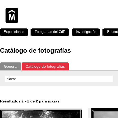
Exposiciones
Fotografías del CdF
Investigación
Educat
Catálogo de fotografías
General
Catálogo de fotografías
Resultados
1
-
2
de
2
para
plazas