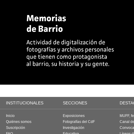
INSTITUCIONALES
SECCIONES
DESTA
Inicio
Exposiciones
MUFF, fes
Quiénes somos
Fotografías del CdF
Canal d
Suscripción
Investigación
Convoca
FAQ
Educativa
Líneas d