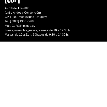
Av. 18 de Julio 885
(entre Andes y Convención)
CP 11100. Montevideo. Uruguay
Tel: [598 2] 1950 7960
Mail:
CdF@imm.gub.uy
Lunes, miércoles, jueves, viernes: de 10 a 19.30 h.
Martes: de 10 a 21 h. Sábados de 9.30 a 14.30 h.