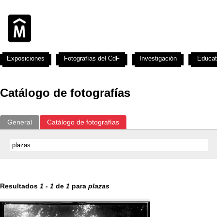
Exposiciones
Fotografías del CdF
Investigación
Educat
Catálogo de fotografías
General
Catálogo de fotografías
Resultados
1
-
1
de
1
para
plazas