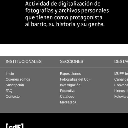
INSTITUCIONALES
SECCIONES
DESTA
Inicio
Exposiciones
MUFF, fes
Quiénes somos
Fotografías del CdF
Canal d
Suscripción
Investigación
Convoca
FAQ
Educativa
Líneas d
Contacto
Catálogo
Fotoviaj
Mediateca