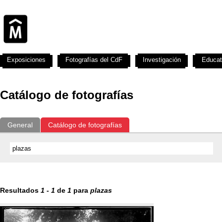
Exposiciones
Fotografías del CdF
Investigación
Educat
Catálogo de fotografías
General
Catálogo de fotografías
Resultados
1
-
1
de
1
para
plazas