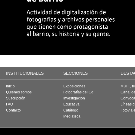
INSTITUCIONALES
SECCIONES
DESTA
Inicio
Exposiciones
MUFF, fes
Quiénes somos
Fotografías del CdF
Canal d
Suscripción
Investigación
Convoca
FAQ
Educativa
Líneas d
Contacto
Catálogo
Fotoviaj
Mediateca