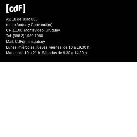
Av. 18 de Julio 885
(entre Andes y Convención)
CP 11100. Montevideo. Uruguay
Tel: [598 2] 1950 7960
Mail:
CdF@imm.gub.uy
Lunes, miércoles, jueves, viernes: de 10 a 19.30 h.
Martes: de 10 a 21 h. Sábados de 9.30 a 14.30 h.