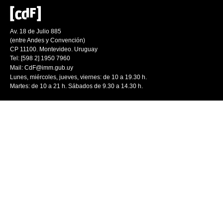
Av. 18 de Julio 885
(entre Andes y Convención)
CP 11100. Montevideo. Uruguay
Tel: [598 2] 1950 7960
Mail:
CdF@imm.gub.uy
Lunes, miércoles, jueves, viernes: de 10 a 19.30 h.
Martes: de 10 a 21 h. Sábados de 9.30 a 14.30 h.