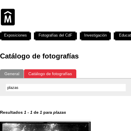
Exposiciones
Fotografías del CdF
Investigación
Educat
Catálogo de fotografías
General
Catálogo de fotografías
Resultados
1
-
1
de
1
para
plazas