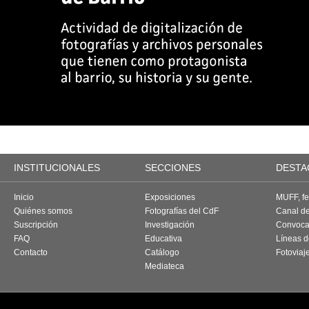
INSTITUCIONALES
SECCIONES
DESTA
Inicio
Exposiciones
MUFF, fes
Quiénes somos
Fotografías del CdF
Canal d
Suscripción
Investigación
Convoca
FAQ
Educativa
Líneas d
Contacto
Catálogo
Fotoviaj
Mediateca