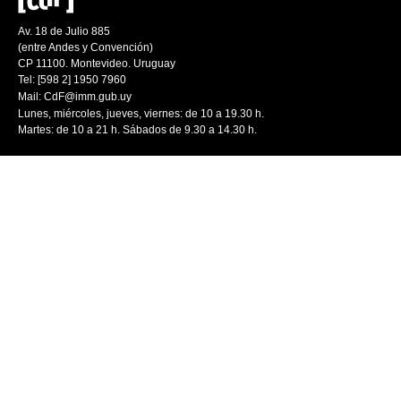
Av. 18 de Julio 885
(entre Andes y Convención)
CP 11100. Montevideo. Uruguay
Tel: [598 2] 1950 7960
Mail:
CdF@imm.gub.uy
Lunes, miércoles, jueves, viernes: de 10 a 19.30 h.
Martes: de 10 a 21 h. Sábados de 9.30 a 14.30 h.