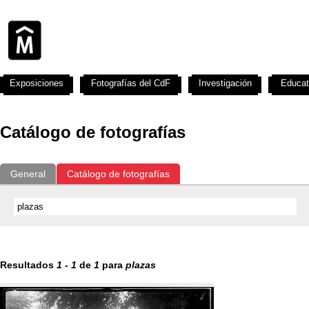
Exposiciones
Fotografías del CdF
Investigación
Educat
Catálogo de fotografías
General
Catálogo de fotografías
Resultados
1
-
1
de
1
para
plazas