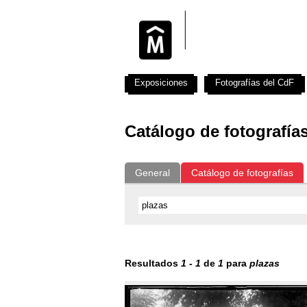
Exposiciones
Fotografías del CdF
Catálogo de fotografía
General
Catálogo de fotografías
Resultados
1
-
1
de
1
para
plazas