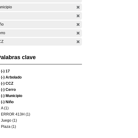
nicipio
ño
rro
CZ
alabras clave
(-)
17
(-)
Arbolado
(-)
CCZ
(-)
Cerro
(-)
Municipio
(-)
Niño
A (1)
ERROR 413H (1)
Juego (1)
Plaza (1)