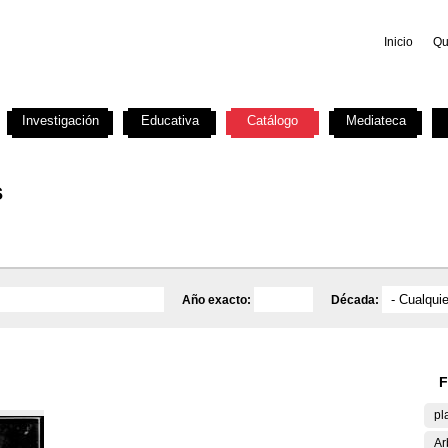
Inicio
Qu
Investigación
Educativa
Catálogo
Mediateca
s
Año exacto:
Década:
F
pl
Ar