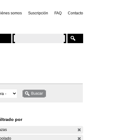
iénes somos
Suscripción
FAQ
Contacto
iltrado por
azas
bolado