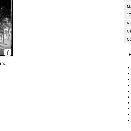
Mu
17
Ni
Ce
C
P
rro.