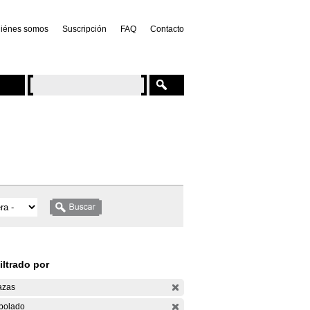
iénes somos
Suscripción
FAQ
Contacto
iltrado por
azas
bolado