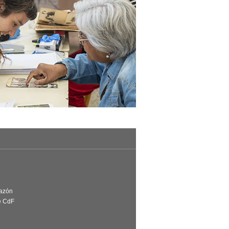
Razón
e CdF