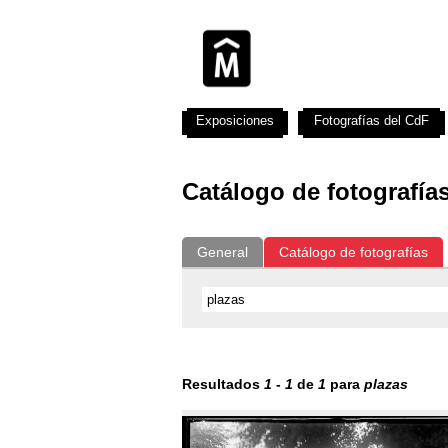
Exposiciones
Fotografías del CdF
Catálogo de fotografía
General
Catálogo de fotografías
Resultados
1
-
1
de
1
para
plazas