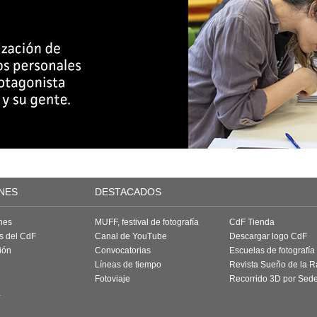
NES
DESTACADOS
nes
MUFF, festival de fotografía
CdF Tienda
as del CdF
Canal de YouTube
Descargar logo CdF
ión
Convocatorias
Escuelas de fotografía
Líneas de tiempo
Revista Sueño de la 
Fotoviaje
Recorrido 3D por Sed
a