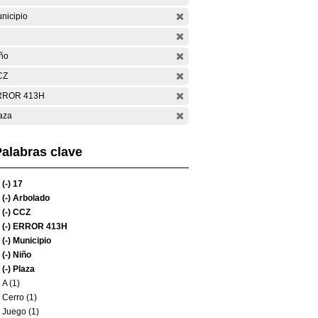
nicipio
ño
CZ
RROR 413H
aza
alabras clave
(-)
17
(-)
Arbolado
(-)
CCZ
(-)
ERROR 413H
(-)
Municipio
(-)
Niño
(-)
Plaza
A (1)
Cerro (1)
Juego (1)