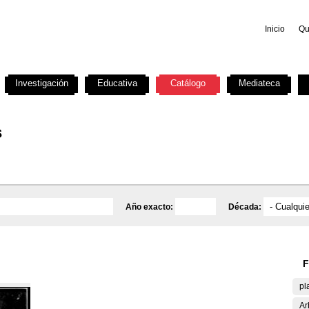
Inicio
Qu
Investigación
Educativa
Catálogo
Mediateca
s
Año exacto:
Década:
F
pl
Ar