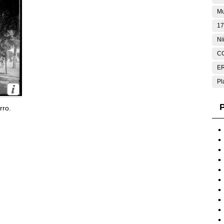
Mu
17
Ni
C
E
Pl
P
rro.