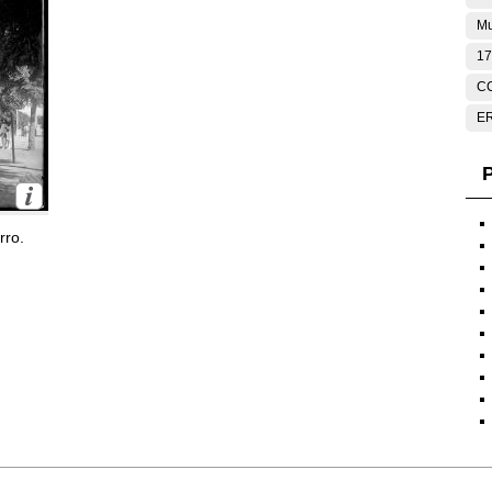
Mu
17
C
E
P
rro.