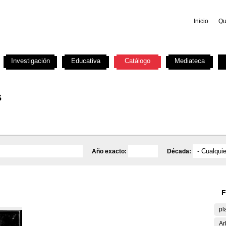
Inicio
Qu
Investigación
Educativa
Catálogo
Mediateca
s
Año exacto:
Década:
F
pl
Ar