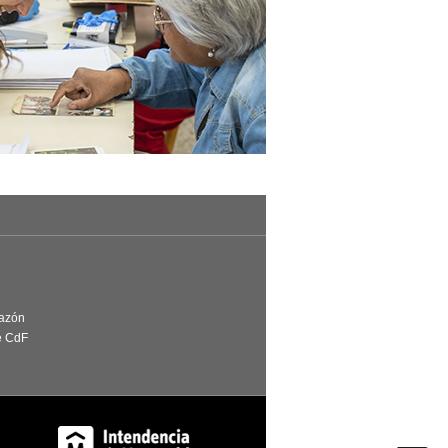
Razón
e CdF