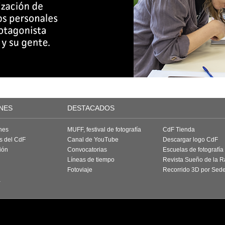
NES
DESTACADOS
nes
MUFF, festival de fotografía
CdF Tienda
as del CdF
Canal de YouTube
Descargar logo CdF
ión
Convocatorias
Escuelas de fotografía
Líneas de tiempo
Revista Sueño de la 
Fotoviaje
Recorrido 3D por Sed
a