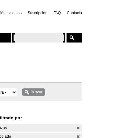
iénes somos
Suscripción
FAQ
Contacto
iltrado por
azas
bolado