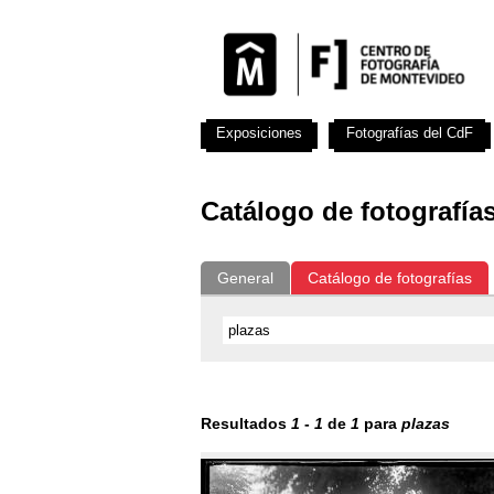
Exposiciones
Fotografías del CdF
Catálogo de fotografía
General
Catálogo de fotografías
Resultados
1
-
1
de
1
para
plazas