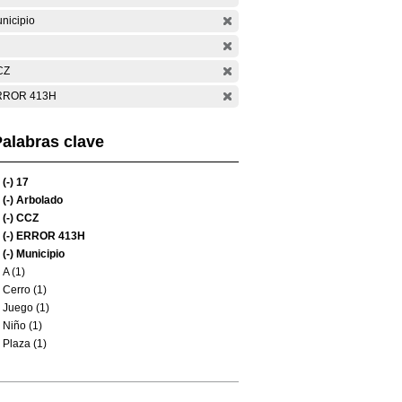
nicipio
CZ
RROR 413H
alabras clave
(-)
17
(-)
Arbolado
(-)
CCZ
(-)
ERROR 413H
(-)
Municipio
A (1)
Cerro (1)
Juego (1)
Niño (1)
Plaza (1)