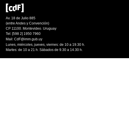
Av. 18 de Julio 885
(entre Andes y Convención)
CP 11100. Montevideo. Uruguay
Tel: [598 2] 1950 7960
Mail:
CdF@imm.gub.uy
Lunes, miércoles, jueves, viernes: de 10 a 19.30 h.
Martes: de 10 a 21 h. Sábados de 9.30 a 14.30 h.