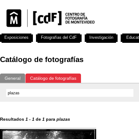
Exposiciones
Fotografías del CdF
Investigación
Educat
Catálogo de fotografías
General
Catálogo de fotografías
Resultados
1
-
1
de
1
para
plazas