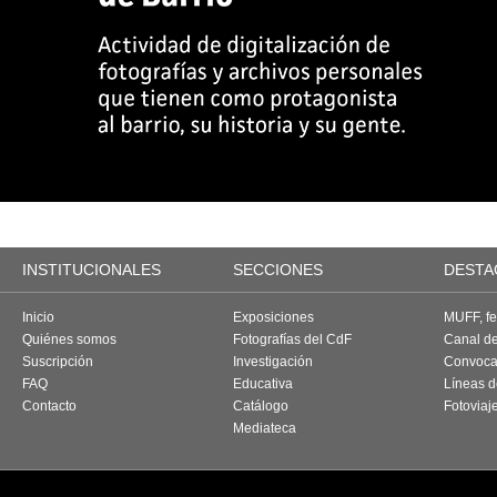
INSTITUCIONALES
SECCIONES
DESTA
Inicio
Exposiciones
MUFF, fes
Quiénes somos
Fotografías del CdF
Canal d
Suscripción
Investigación
Convoca
FAQ
Educativa
Líneas d
Contacto
Catálogo
Fotoviaj
Mediateca