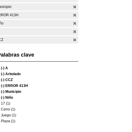
nicipio
RROR 413H
ño
CZ
alabras clave
(-)
A
(-)
Arbolado
(-)
CCZ
(-)
ERROR 413H
(-)
Municipio
(-)
Niño
17 (1)
Cerro (1)
Juego (1)
Plaza (1)