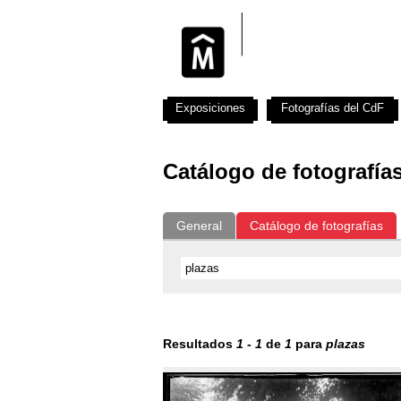
Exposiciones
Fotografías del CdF
Catálogo de fotografía
General
Catálogo de fotografías
Resultados
1
-
1
de
1
para
plazas