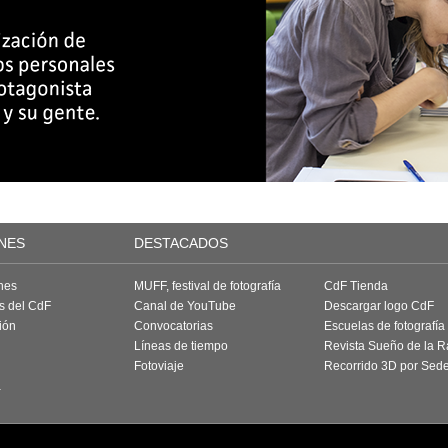
NES
DESTACADOS
nes
MUFF, festival de fotografía
CdF Tienda
as del CdF
Canal de YouTube
Descargar logo CdF
ión
Convocatorias
Escuelas de fotografía
Líneas de tiempo
Revista Sueño de la 
Fotoviaje
Recorrido 3D por Sed
a