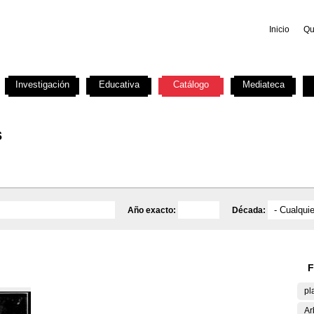
Inicio
Qu
Investigación
Educativa
Catálogo
Mediateca
s
Año exacto:
Década:
F
pl
Ar