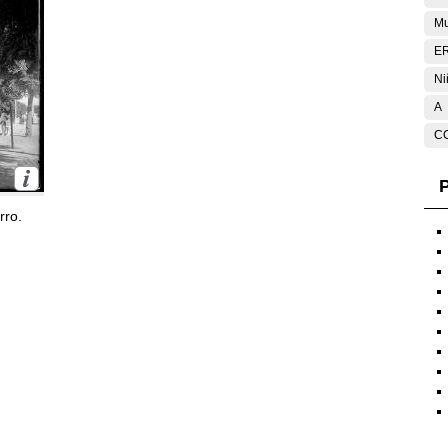
Mu
E
Ni
A
C
P
rro.