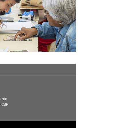
Razón
e CdF