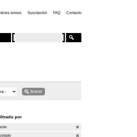
iénes somos
Suscripción
FAQ
Contacto
iltrado por
azas
bolado