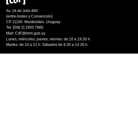
Av. 18 de Julio 885
(entre Andes y Convención)
CP 11100. Montevideo. Uruguay
Tel: [598 2] 1950 7960
Mail:
CdF@imm.gub.uy
Lunes, miércoles, jueves, viernes: de 10 a 19.30 h.
Martes: de 10 a 21 h. Sábados de 9.30 a 14.30 h.