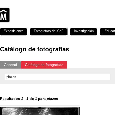
Exposiciones
Fotografías del CdF
Investigación
Educat
Catálogo de fotografías
General
Catálogo de fotografías
Resultados
1
-
1
de
1
para
plazas