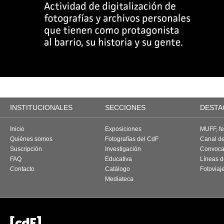
INSTITUCIONALES
SECCIONES
DESTA
Inicio
Exposiciones
MUFF, fes
Quiénes somos
Fotografías del CdF
Canal d
Suscripción
Investigación
Convoca
FAQ
Educativa
Líneas d
Contacto
Catálogo
Fotoviaj
Mediateca