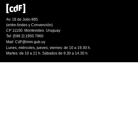
Av. 18 de Julio 885
(entre Andes y Convención)
CP 11100. Montevideo. Uruguay
Tel: [598 2] 1950 7960
Mail:
CdF@imm.gub.uy
Lunes, miércoles, jueves, viernes: de 10 a 19.30 h.
Martes: de 10 a 21 h. Sábados de 9.30 a 14.30 h.