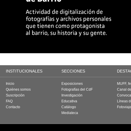
INSTITUCIONALES
SECCIONES
DESTA
Inicio
Exposiciones
MUFF, fes
Quiénes somos
Fotografías del CdF
Canal d
Suscripción
Investigación
Convoca
FAQ
Educativa
Líneas d
Contacto
Catálogo
Fotoviaj
Mediateca