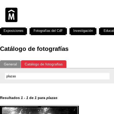
Exposiciones
Fotografías del CdF
Investigación
Educat
Catálogo de fotografías
General
Catálogo de fotografías
Resultados
1
-
1
de
1
para
plazas