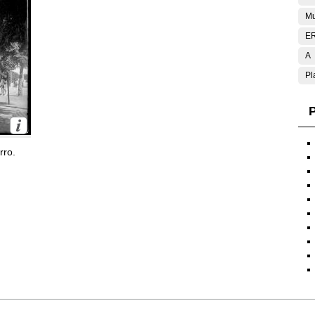
Mu
E
A
Pl
P
rro.