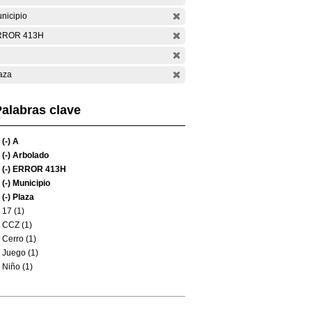
nicipio
RROR 413H
aza
alabras clave
(-)
A
(-)
Arbolado
(-)
ERROR 413H
(-)
Municipio
(-)
Plaza
17 (1)
CCZ (1)
Cerro (1)
Juego (1)
Niño (1)