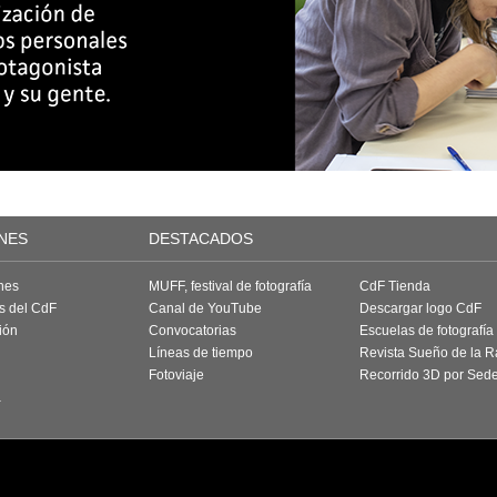
NES
DESTACADOS
nes
MUFF, festival de fotografía
CdF Tienda
as del CdF
Canal de YouTube
Descargar logo CdF
ión
Convocatorias
Escuelas de fotografía
Líneas de tiempo
Revista Sueño de la 
Fotoviaje
Recorrido 3D por Sed
a