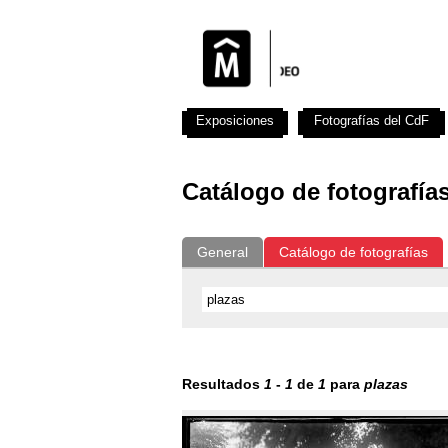
Exposiciones
Fotografías del CdF
Catálogo de fotografía
General
Catálogo de fotografías
Resultados
1
-
1
de
1
para
plazas