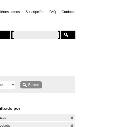
iénes somos
Suscripción
FAQ
Contacto
iltrado por
azas
bolado