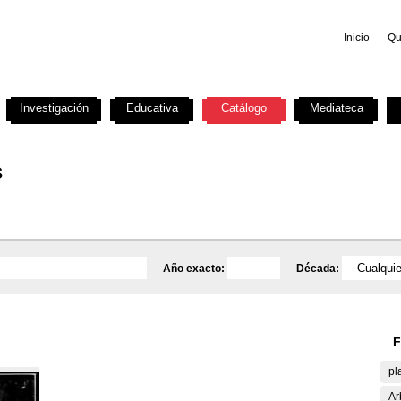
Inicio
Qu
Investigación
Educativa
Catálogo
Mediateca
s
Año exacto:
Década:
F
pl
Ar