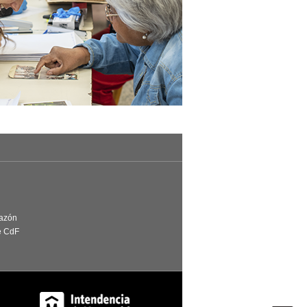
Razón
e CdF