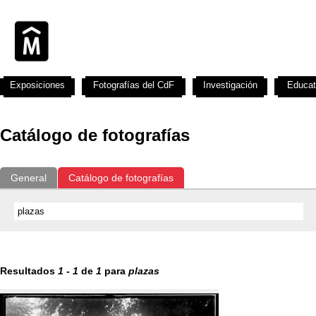
Exposiciones
Fotografías del CdF
Investigación
Educat
Catálogo de fotografías
General
Catálogo de fotografías
Resultados
1
-
1
de
1
para
plazas