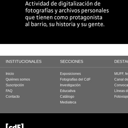
INSTITUCIONALES
SECCIONES
DESTA
Inicio
Exposiciones
MUFF, fes
Quiénes somos
Fotografías del CdF
Canal d
Suscripción
Investigación
Convoca
FAQ
Educativa
Líneas d
Contacto
Catálogo
Fotoviaj
Mediateca