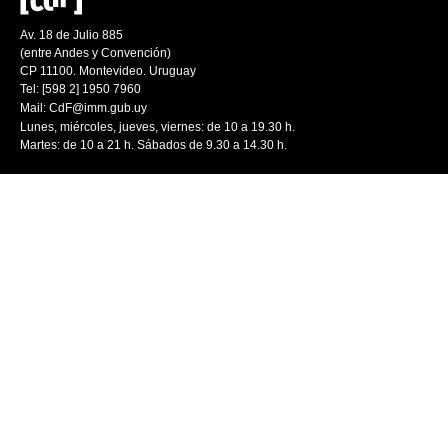
Av. 18 de Julio 885
(entre Andes y Convención)
CP 11100. Montevideo. Uruguay
Tel: [598 2] 1950 7960
Mail:
CdF@imm.gub.uy
Lunes, miércoles, jueves, viernes: de 10 a 19.30 h.
Martes: de 10 a 21 h. Sábados de 9.30 a 14.30 h.