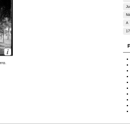
Ju
Ni
A
17
P
rro.