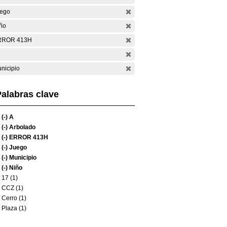
ego
ño
RROR 413H
nicipio
alabras clave
(-)
A
(-)
Arbolado
(-)
ERROR 413H
(-)
Juego
(-)
Municipio
(-)
Niño
17 (1)
CCZ (1)
Cerro (1)
Plaza (1)