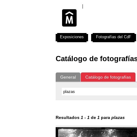
Exposiciones
Fotografías del CdF
Catálogo de fotografía
General
Catálogo de fotografías
Resultados
1
-
1
de
1
para
plazas