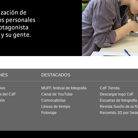
NES
DESTACADOS
nes
MUFF, festival de fotografía
CdF Tienda
as del CdF
Canal de YouTube
Descargar logo CdF
ión
Convocatorias
Escuelas de fotografía
Líneas de tiempo
Revista Sueño de la 
Fotoviaje
Recorrido 3D por Sed
a