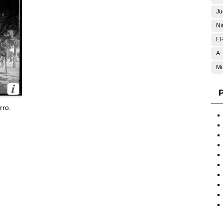
Ju
Ni
E
A
Mu
P
rro.