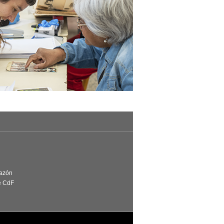
Razón
e CdF