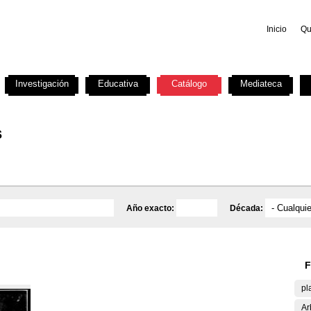
Inicio
Qu
Investigación
Educativa
Catálogo
Mediateca
s
Año exacto:
Década:
F
pl
Ar