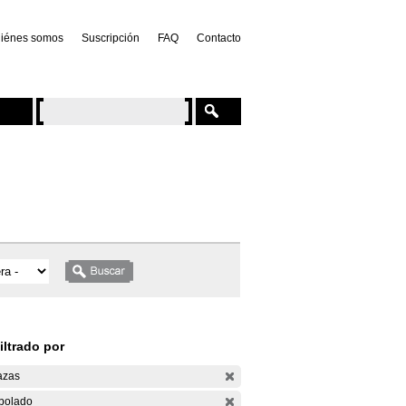
iénes somos
Suscripción
FAQ
Contacto
iltrado por
azas
bolado