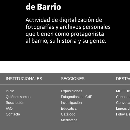
INSTITUCIONALES
SECCIONES
DESTA
Inicio
Exposiciones
MUFF, fes
Quiénes somos
Fotografías del CdF
Canal d
Suscripción
Investigación
Convoca
FAQ
Educativa
Líneas d
Contacto
Catálogo
Fotoviaj
Mediateca