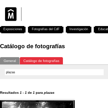
Exposiciones
Fotografías del CdF
Investigación
Educat
Catálogo de fotografías
General
Catálogo de fotografías
Resultados
1
-
1
de
1
para
plazas