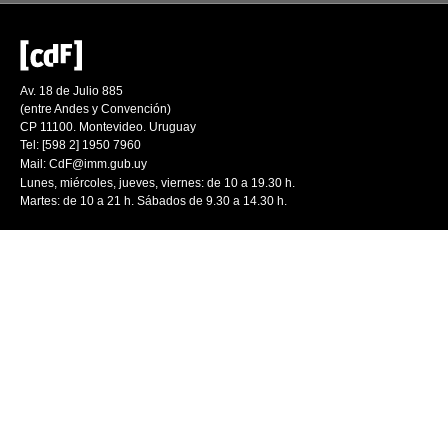
Av. 18 de Julio 885
(entre Andes y Convención)
CP 11100. Montevideo. Uruguay
Tel: [598 2] 1950 7960
Mail:
CdF@imm.gub.uy
Lunes, miércoles, jueves, viernes: de 10 a 19.30 h.
Martes: de 10 a 21 h. Sábados de 9.30 a 14.30 h.