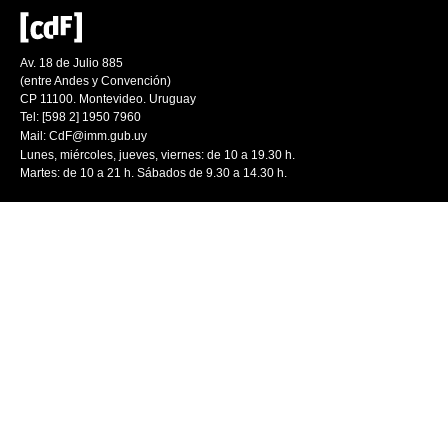
Av. 18 de Julio 885
(entre Andes y Convención)
CP 11100. Montevideo. Uruguay
Tel: [598 2] 1950 7960
Mail:
CdF@imm.gub.uy
Lunes, miércoles, jueves, viernes: de 10 a 19.30 h.
Martes: de 10 a 21 h. Sábados de 9.30 a 14.30 h.