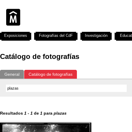
Exposiciones
Fotografías del CdF
Investigación
Educat
Catálogo de fotografías
General
Catálogo de fotografías
Resultados
1
-
1
de
1
para
plazas