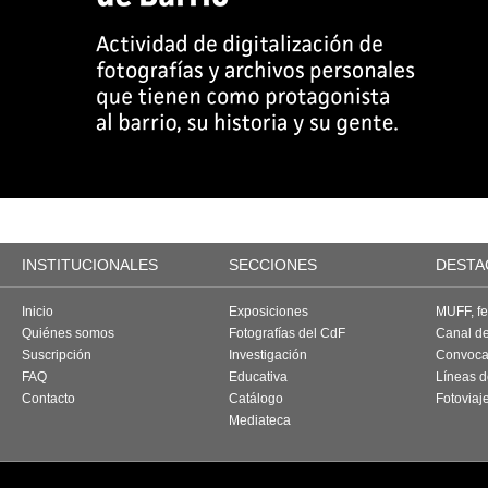
INSTITUCIONALES
SECCIONES
DESTA
Inicio
Exposiciones
MUFF, fes
Quiénes somos
Fotografías del CdF
Canal d
Suscripción
Investigación
Convoca
FAQ
Educativa
Líneas d
Contacto
Catálogo
Fotoviaj
Mediateca