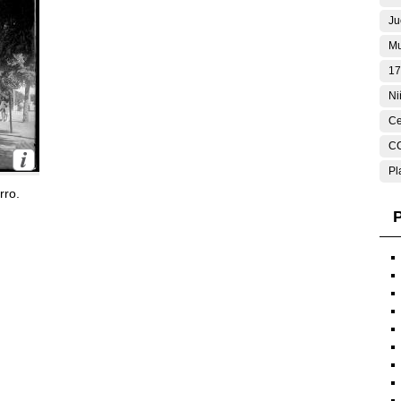
Ju
Mu
17
Ni
Ce
C
Pl
rro.
P