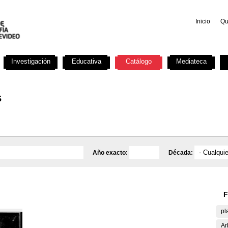
Inicio
Qu
Investigación
Educativa
Catálogo
Mediateca
s
Año exacto:
Década:
F
pl
Ar