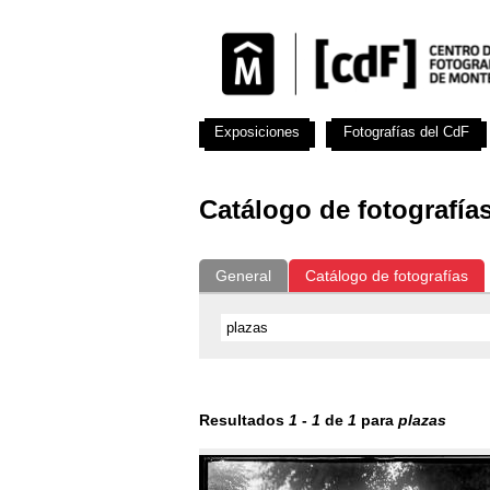
Exposiciones
Fotografías del CdF
Catálogo de fotografía
General
Catálogo de fotografías
Resultados
1
-
1
de
1
para
plazas