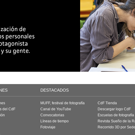
NES
DESTACADOS
nes
MUFF, festival de fotografía
CdF Tienda
as del CdF
Canal de YouTube
Descargar logo CdF
ión
Convocatorias
Escuelas de fotografía
Líneas de tiempo
Revista Sueño de la 
Fotoviaje
Recorrido 3D por Sed
a