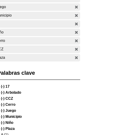
ego
nicipio
ño
rro
CZ
aza
alabras clave
(-)
17
(-)
Arbolado
(-)
CCZ
(-)
Cerro
(-)
Juego
(-)
Municipio
(-)
Niño
(-)
Plaza
A (1)