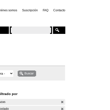
iénes somos
Suscripción
FAQ
Contacto
iltrado por
azas
bolado