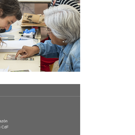
Razón
e CdF