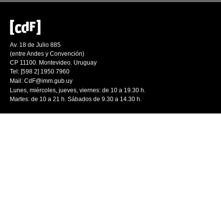
Av. 18 de Julio 885
(entre Andes y Convención)
CP 11100. Montevideo. Uruguay
Tel: [598 2] 1950 7960
Mail:
CdF@imm.gub.uy
Lunes, miércoles, jueves, viernes: de 10 a 19.30 h.
Martes: de 10 a 21 h. Sábados de 9.30 a 14.30 h.