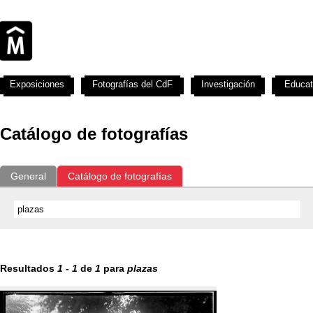
Exposiciones
Fotografías del CdF
Investigación
Educat
Catálogo de fotografías
General
Catálogo de fotografías
Resultados
1
-
1
de
1
para
plazas