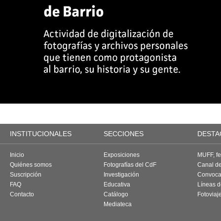
INSTITUCIONALES
SECCIONES
DESTA
Inicio
Exposiciones
MUFF, fes
Quiénes somos
Fotografías del CdF
Canal d
Suscripción
Investigación
Convoca
FAQ
Educativa
Líneas d
Contacto
Catálogo
Fotoviaj
Mediateca