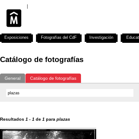
Exposiciones
Fotografías del CdF
Investigación
Educat
Catálogo de fotografías
General
Catálogo de fotografías
Resultados
1
-
1
de
1
para
plazas