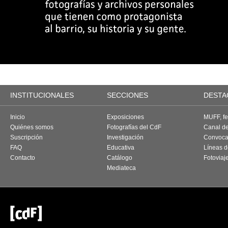
INSTITUCIONALES
SECCIONES
DESTA
Inicio
Exposiciones
MUFF, fes
Quiénes somos
Fotografías del CdF
Canal d
Suscripción
Investigación
Convoca
FAQ
Educativa
Líneas d
Contacto
Catálogo
Fotoviaj
Mediateca