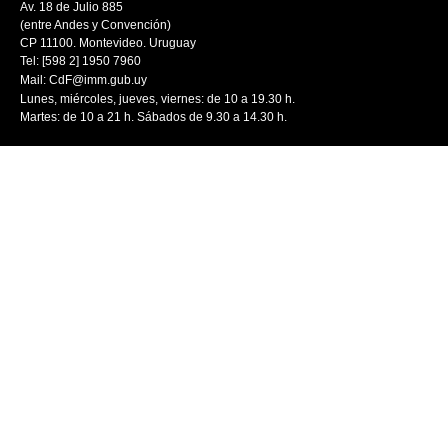
Av. 18 de Julio 885
(entre Andes y Convención)
CP 11100. Montevideo. Uruguay
Tel: [598 2] 1950 7960
Mail:
CdF@imm.gub.uy
Lunes, miércoles, jueves, viernes: de 10 a 19.30 h.
Martes: de 10 a 21 h. Sábados de 9.30 a 14.30 h.