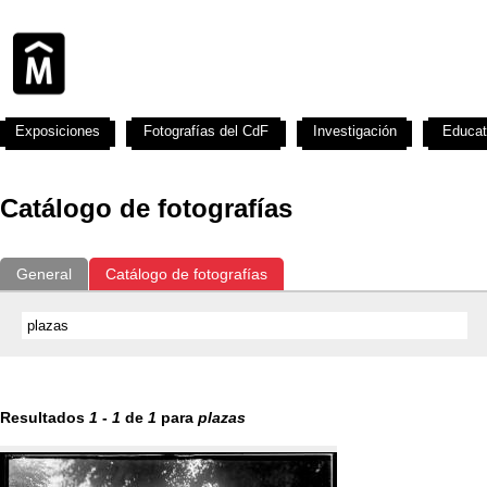
Exposiciones
Fotografías del CdF
Investigación
Educat
Catálogo de fotografías
General
Catálogo de fotografías
Resultados
1
-
1
de
1
para
plazas