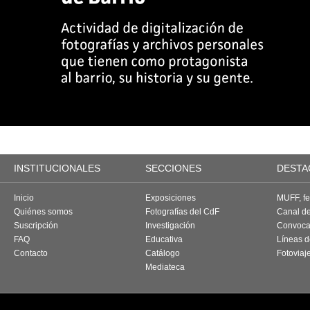
INSTITUCIONALES
SECCIONES
DESTA
Inicio
Exposiciones
MUFF, fes
Quiénes somos
Fotografías del CdF
Canal d
Suscripción
Investigación
Convoca
FAQ
Educativa
Líneas d
Contacto
Catálogo
Fotoviaj
Mediateca