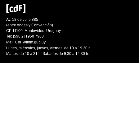
Av. 18 de Julio 885
(entre Andes y Convención)
CP 11100. Montevideo. Uruguay
Tel: [598 2] 1950 7960
Mail:
CdF@imm.gub.uy
Lunes, miércoles, jueves, viernes: de 10 a 19.30 h.
Martes: de 10 a 21 h. Sábados de 9.30 a 14.30 h.