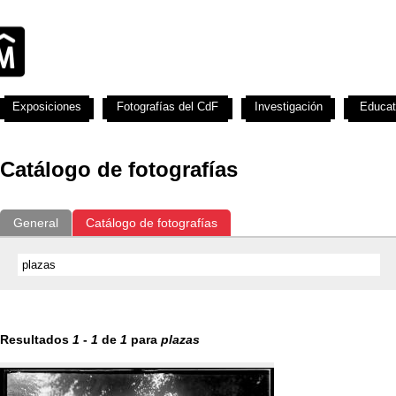
Exposiciones
Fotografías del CdF
Investigación
Educat
Catálogo de fotografías
General
Catálogo de fotografías
Resultados
1
-
1
de
1
para
plazas