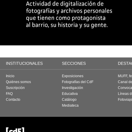
INSTITUCIONALES
SECCIONES
DESTA
Inicio
Exposiciones
MUFF, fes
Quiénes somos
Fotografías del CdF
Canal d
Suscripción
Investigación
Convoca
FAQ
Educativa
Líneas d
Contacto
Catálogo
Fotoviaj
Mediateca