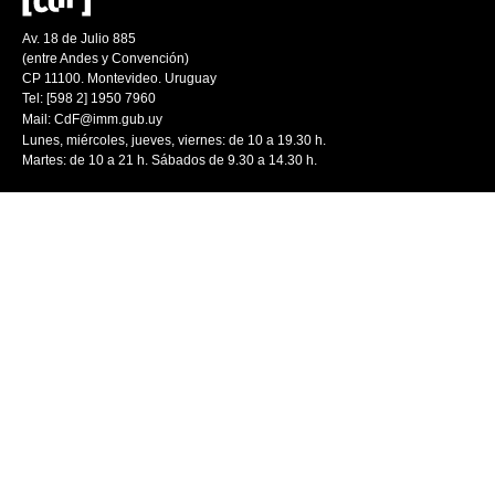
Av. 18 de Julio 885
(entre Andes y Convención)
CP 11100. Montevideo. Uruguay
Tel: [598 2] 1950 7960
Mail:
CdF@imm.gub.uy
Lunes, miércoles, jueves, viernes: de 10 a 19.30 h.
Martes: de 10 a 21 h. Sábados de 9.30 a 14.30 h.