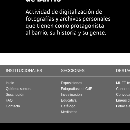
INSTITUCIONALES
SECCIONES
DESTA
Inicio
Exposiciones
MUFF, fes
Quiénes somos
Fotografías del CdF
Canal d
Suscripción
Investigación
Convoca
FAQ
Educativa
Líneas d
Contacto
Catálogo
Fotoviaj
Mediateca