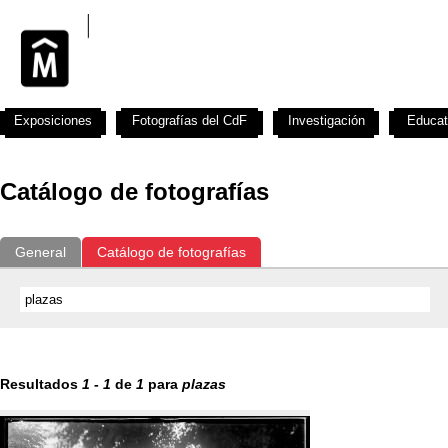
Exposiciones
Fotografías del CdF
Investigación
Educat
Catálogo de fotografías
General
Catálogo de fotografías
Resultados
1
-
1
de
1
para
plazas