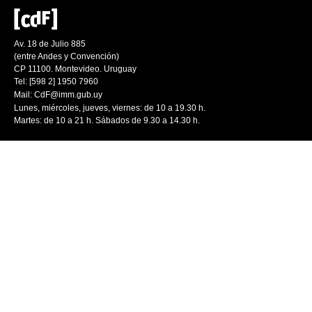
Av. 18 de Julio 885
(entre Andes y Convención)
CP 11100. Montevideo. Uruguay
Tel: [598 2] 1950 7960
Mail:
CdF@imm.gub.uy
Lunes, miércoles, jueves, viernes: de 10 a 19.30 h.
Martes: de 10 a 21 h. Sábados de 9.30 a 14.30 h.