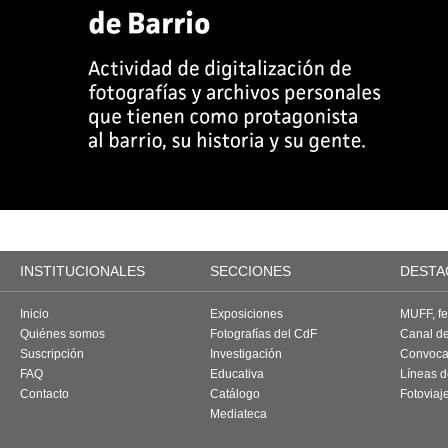
INSTITUCIONALES
SECCIONES
DESTA
Inicio
Exposiciones
MUFF, fes
Quiénes somos
Fotografías del CdF
Canal d
Suscripción
Investigación
Convoca
FAQ
Educativa
Líneas d
Contacto
Catálogo
Fotoviaj
Mediateca