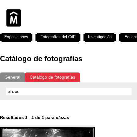
Exposiciones
Fotografías del CdF
Investigación
Educat
Catálogo de fotografías
General
Catálogo de fotografías
Resultados
1
-
1
de
1
para
plazas