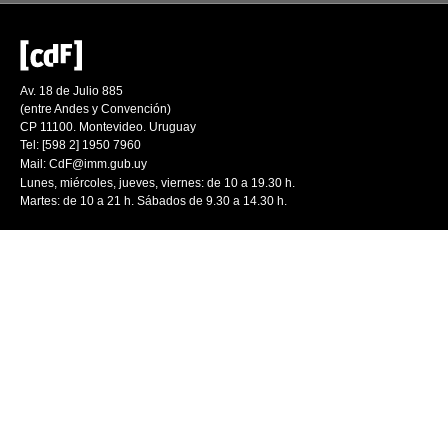
Av. 18 de Julio 885
(entre Andes y Convención)
CP 11100. Montevideo. Uruguay
Tel: [598 2] 1950 7960
Mail:
CdF@imm.gub.uy
Lunes, miércoles, jueves, viernes: de 10 a 19.30 h.
Martes: de 10 a 21 h. Sábados de 9.30 a 14.30 h.